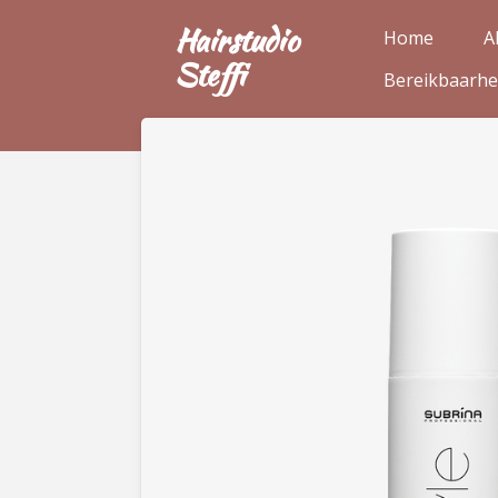
Ga
Hairstudio
Home
A
direct
Steffi
Bereikbaarhe
naar
de
hoofdinhoud