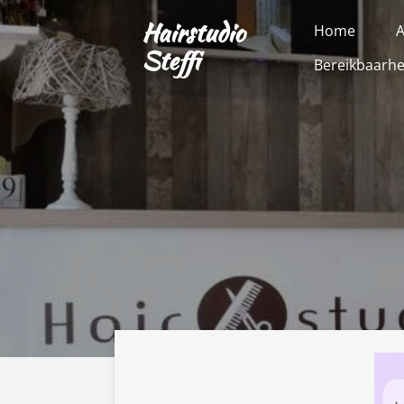
Ga
Hairstudio
Home
direct
Steffi
Bereikbaarhe
naar
de
hoofdinhoud