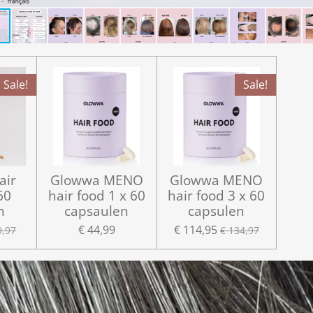
Sale!
Sale!
air
Glowwa MENO
Glowwa MENO
60
hair food 1 x 60
hair food 3 x 60
n
capsaulen
capsulen
€ 44,99
€ 114,95
9,97
€ 134,97