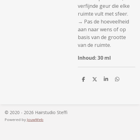
verfijnde geur die elke
ruimte vult met sfeer.
→ Pas de hoeveelheid
aan naar wens of op
basis van de grootte
van de ruimte.
Inhoud: 30 ml
D
D
S
D
e
e
h
e
l
e
a
l
e
l
r
e
n
e
n
© 2020 - 2026 Hairstudio Steffi
Powered by
JouwWeb