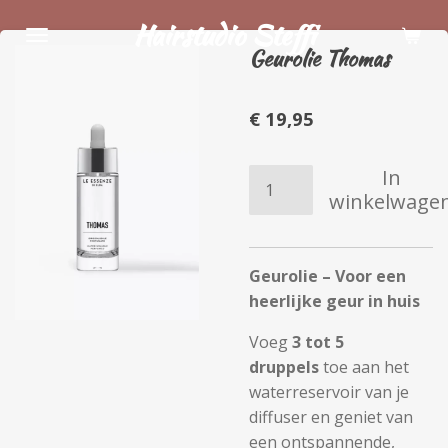
Ga
Hairstudio Steffi
direct
Geurolie Thomas
naar
de
€ 19,95
hoofdinhoud
In
winkelwage
Geurolie – Voor een
heerlijke geur in huis
Voeg
3 tot 5
druppels
toe aan het
waterreservoir van je
diffuser en geniet van
een ontspannende,