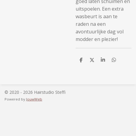
goed laten schuimen en
uitspoelen. Een extra
wasbeurt is aan te
raden na een
avontuurlijke dag vol
modder en plezier!
D
D
S
D
e
e
h
e
l
e
a
l
e
l
r
e
n
e
n
© 2020 - 2026 Hairstudio Steffi
Powered by
JouwWeb