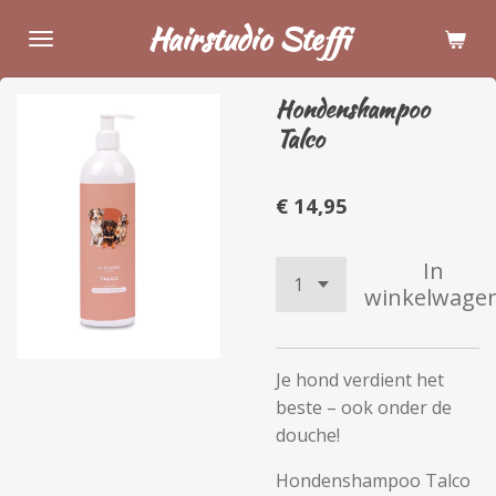
Ga
Hairstudio Steffi
direct
naar
Hondenshampoo
de
Talco
hoofdinhoud
€ 14,95
In
winkelwage
Je hond verdient het
beste – ook onder de
douche!
Hondenshampoo Talco