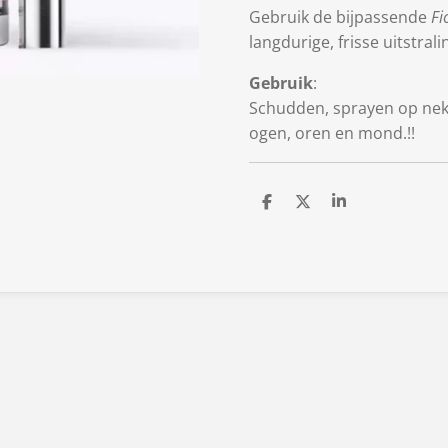
Gebruik de bijpassende
Fi
langdurige, frisse uitstrali
Gebruik
:
Schudden, sprayen op nek, 
ogen, oren en mond.!!
D
D
S
e
e
h
l
e
a
e
l
r
n
e