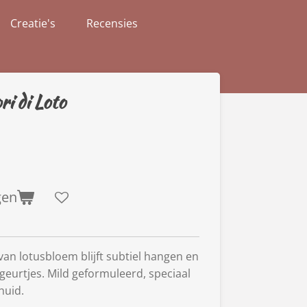
Creatie's
Recensies
i di Loto
gen
an lotusbloem blijft subtiel hangen en
geurtjes. Mild geformuleerd, speciaal
huid.