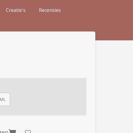
Creatie's
Recensies
0ML
gen