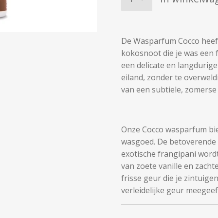
De Wasparfum Cocco heeft
kokosnoot die je was een f
een delicate en langdurig
eiland, zonder te overweld
van een subtiele, zomerse 
Onze Cocco wasparfum bie
wasgoed. De betoverende 
exotische frangipani wordt
van zoete vanille en zacht
frisse geur die je zintuige
verleidelijke geur meegeef