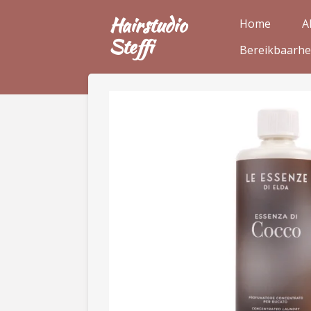
Ga
Hairstudio
Home
A
direct
Steffi
Bereikbaarhe
naar
de
hoofdinhoud