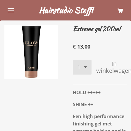
Ga
Hairstudio Steffi
direct
naar
Extreme gel 200ml
de
hoofdinhoud
€ 13,00
In
winkelwage
HOLD +++++
SHINE ++
Een high performance
finishing gel met