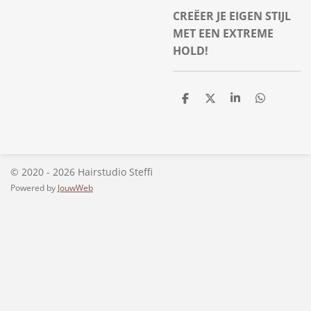
CREËER JE EIGEN STIJL
MET EEN EXTREME
HOLD!
D
D
S
D
e
e
h
e
l
e
a
l
e
l
r
e
n
e
n
© 2020 - 2026 Hairstudio Steffi
Powered by
JouwWeb