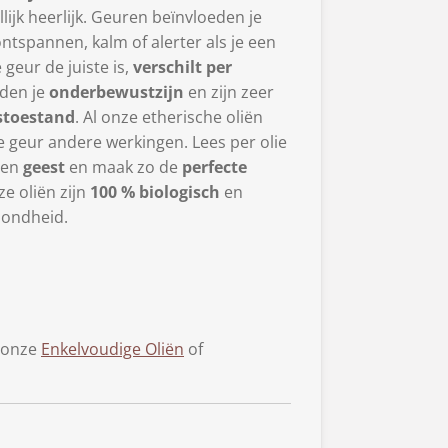
ijk heerlijk. Geuren beïnvloeden je
 ontspannen, kalm of alerter als je een
 geur de juiste is,
verschilt per
den je
onderbewustzijn
en zijn zeer
toestand
. Al onze etherische oliën
e geur andere werkingen. Lees per olie
en
geest
en maak zo de
perfecte
ze oliën zijn
100 % biologisch
en
zondheid.
t onze
Enkelvoudige Oliën
of