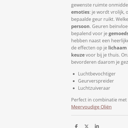
gewenste ruimte onmiddell
emoties
: je wordt vrolijk,
bepaalde geur ruikt. Welke
persoon
. Geuren beïnvloe
bepalend voor je
gemoeds
hebben naast een heerlijk
de effecten op je
lichaam
keuze
voor bij je thuis. On
bevorderen daarom je ge
Luchtbevochtiger
Geurverspreider
Luchtzuiveraar
Perfect in combinatie me
Meervoudige Oliën
D
D
S