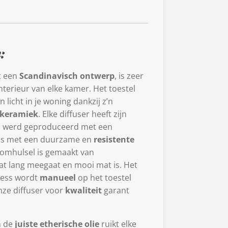
:
t een
Scandinavisch ontwerp
, is zeer
nterieur van elke kamer. Het toestel
n licht in je woning dankzij z’n
 keramiek
. Elke diffuser heeft zijn
, werd geproduceerd met een
is met een duurzame en
resistente
 omhulsel is gemaakt van
at lang meegaat en mooi mat is. Het
ness wordt
manueel
op het toestel
onze diffuser voor
kwaliteit
garant
n de
juiste etherische olie
ruikt elke