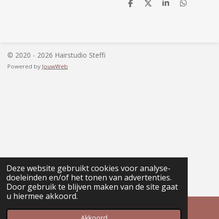
D
D
S
D
e
e
h
e
l
e
a
l
e
l
r
e
n
e
n
© 2020 - 2026 Hairstudio Steffi
Powered by
JouwWeb
Deze website gebruikt cookies voor analyse-
doeleinden en/of het tonen van advertenties.
Door gebruik te blijven maken van de site gaat
u hiermee akkoord.
Akkoord