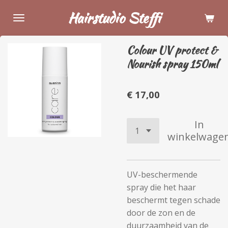
Ga
Hairstudio Steffi
direct
naar
Colour UV protect &
de
Nourish spray 150ml
hoofdinhoud
€ 17,00
In
winkelwage
UV-beschermende
spray die het haar
beschermt tegen schade
door de zon en de
duurzaamheid van de